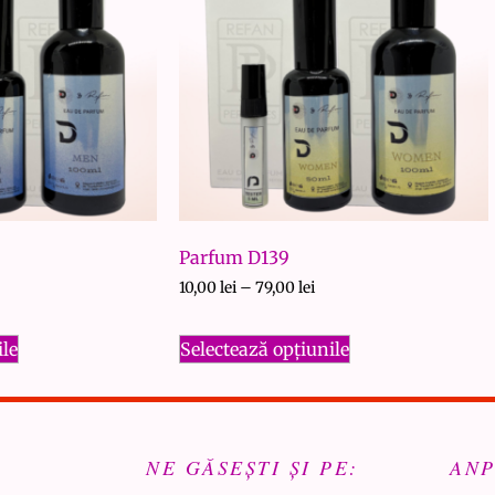
Parfum D139
10,00
lei
–
79,00
lei
ile
Selectează opțiunile
NE GĂSEȘTI ȘI PE:
AN