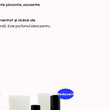
te picante, accente
mentat și dulce de
ență. Este parfumul ideal pentru
!
Reduceri!