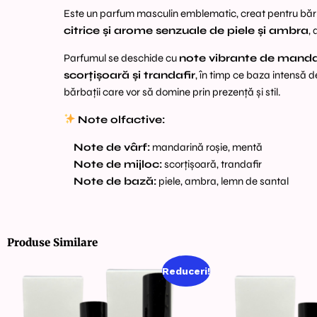
Este un parfum masculin emblematic, creat pentru bărba
citrice și arome senzuale de piele și ambra
,
Parfumul se deschide cu
note vibrante de manda
scorțișoară și trandafir
, în timp ce baza intensă 
bărbații care vor să domine prin prezență și stil.
Note olfactive:
Note de vârf:
mandarină roșie, mentă
Note de mijloc:
scorțișoară, trandafir
Note de bază:
piele, ambra, lemn de santal
Produse Similare
Reduceri!