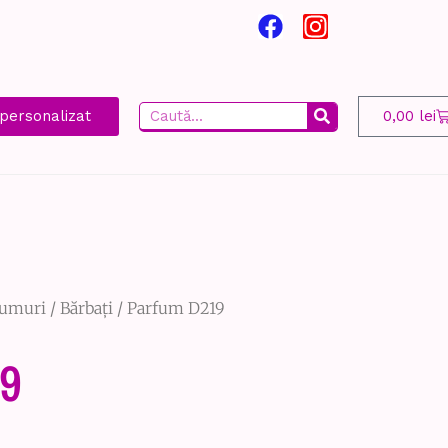
personalizat
0,00
lei
fumuri
/
Bărbați
/ Parfum D219
9