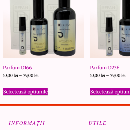
Parfum D166
Parfum D236
10,00
lei
–
79,00
lei
10,00
lei
–
79,00
lei
Selectează opțiunile
Selectează opțiun
INFORMAȚII
UTILE