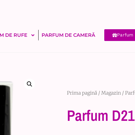
M DE RUFE
PARFUM DE CAMERĂ
Parfum 
Prima pagină
/
Magazin
/
Par
Parfum D21