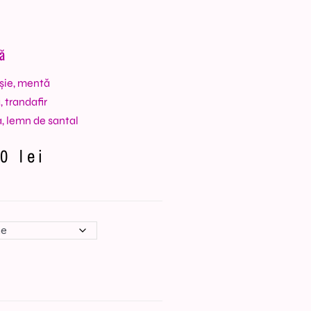
ă
șie, mentă
, trandafir
, lemn de santal
00
lei