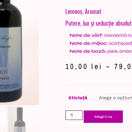
Lemnos, Aromat
Putere, lux și seducție absolut
Note de vârf:
mandarină ro
Note de mijloc:
scorțișoară
Note de bază:
piele, ambra
10,00
lei
–
79,
Sticluță
Adaugă în coș