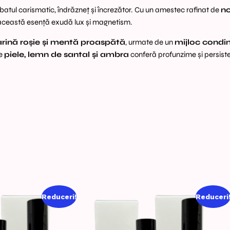
tul carismatic, îndrăzneț și încrezător. Cu un amestec rafinat de
no
 această esență exudă lux și magnetism.
rină roșie și mentă proaspătă
, urmate de un
mijloc condi
de
piele, lemn de santal și ambra
conferă profunzime și persist
Reduceri!
Reduceri