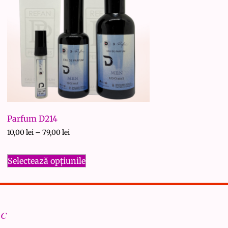
Parfum D214
10,00
lei
–
79,00
lei
Selectează opțiunile
PC