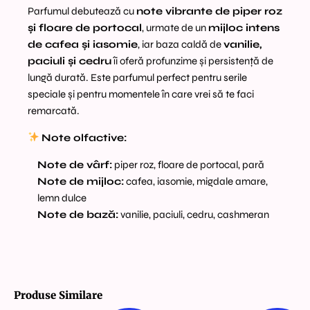
Parfumul debutează cu
note vibrante de piper roz
și floare de portocal
, urmate de un
mijloc intens
de cafea și iasomie
, iar baza caldă de
vanilie,
paciuli și cedru
îi oferă profunzime și persistență de
lungă durată. Este parfumul perfect pentru serile
speciale și pentru momentele în care vrei să te faci
remarcată.
Note olfactive:
Note de vârf:
piper roz, floare de portocal, pară
Note de mijloc:
cafea, iasomie, migdale amare,
lemn dulce
Note de bază:
vanilie, paciuli, cedru, cashmeran
Produse Similare