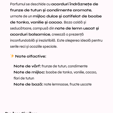
Parfumul se deschide cu
acorduri îndrăznețe de
frunze de tutun și condimente aromate
,
urmate de un
mijloc dulce și catifelat de boabe
de tonka, vanilie și cacao
. Baza caldă și
seducătoare, compusă din
note de lemn uscat și
acorduri balsamice
, creează o prezență
inconfundabilă și irezistibilă. Este alegerea ideală pentru
serile reci și ocaziile speciale.
Note olfactive:
Note de vârf:
frunze de tutun, condimente
Note de mijloc:
boabe de tonka, vanilie, cacao,
flori de tutun
Note de bază:
note lemnoase, fructe uscate